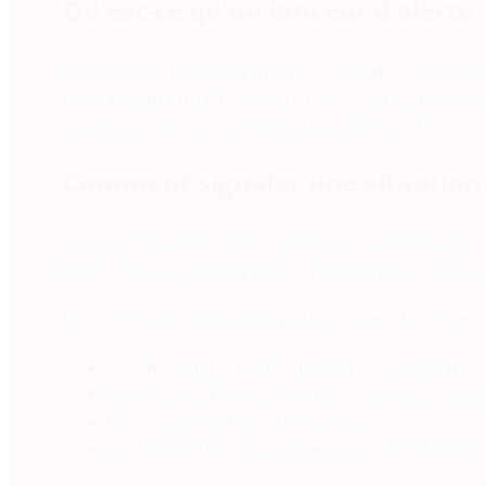
Qu’est-ce qu’un lanceur d’alerte 
Un lanceur d’alerte est une personne qui signale, de
Dans le cadre du Groupe SYNERGIE, ce droit s’exerce
protection des personnes qui les effectuent.
Comment signaler une situation
Tout collaborateur qui constate ou suspecte une irré
canal sécurisé garantit la confidentialité de votre 
Les signalements peuvent porter sur les domaines s
Violation du Code Éthique et de Conduite des 
Manquements aux obligations légales ou régl
Comportements contraires aux
valeurs fonda
Tout autre fait susceptible de porter atteinte 