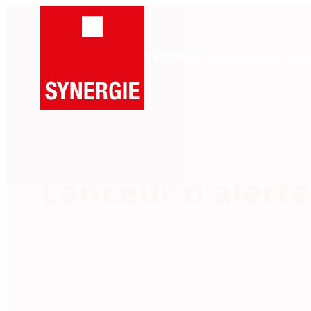
Panneau de gestion des cookies
CANDIDAT
ENTREPRISE
OFF
Lanceur d’alerte
Le Groupe SYNERGIE promeut des valeurs éthiques et 
quotidien. Les collaborateurs du Groupe SYNERGIE p
de laquelle ils ont connaissance ou suspectent qu’il