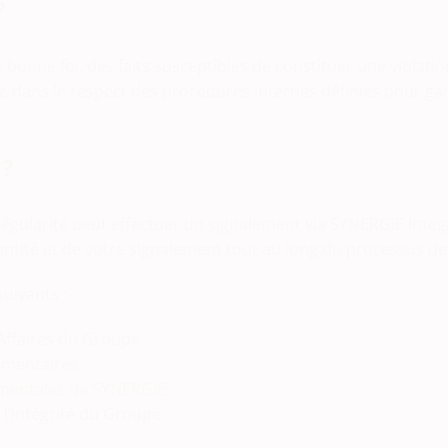
?
 bonne foi, des faits susceptibles de constituer une violati
 dans le respect des procédures internes définies pour garan
 ?
gularité peut effectuer un signalement via SYNERGIE Integrit
identité et de votre signalement tout au long du processus de
uivants :
Affaires du Groupe
ementaires
mentales de SYNERGIE
à l’intégrité du Groupe