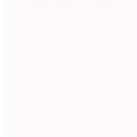
Confidentialité et protection
SYNERGIE s’engage à traiter chaque signalement avec
collaborateur ayant effectué un signalement de bon
Les abus de SYNERGIE Integrity Line, comme le dépôt 
confirmés, pourront entraîner des mesures discipli