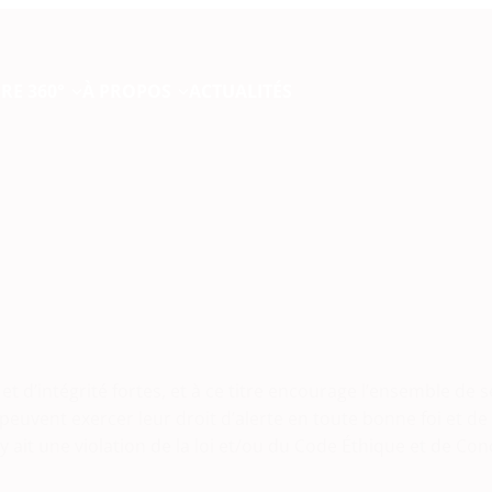
RE 360°
À PROPOS
ACTUALITÉS
d’intégrité fortes, et à ce titre encourage l’ensemble de 
euvent exercer leur droit d’alerte en toute bonne foi et de
 y ait une violation de la loi et/ou du Code Éthique et de Co