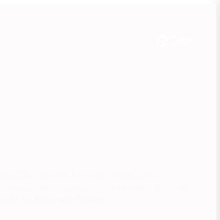
ses collaborateurs à les mettre en œuvre au
 manière désintéressée sur une situation, à propos
nduite des Affaires du Groupe.