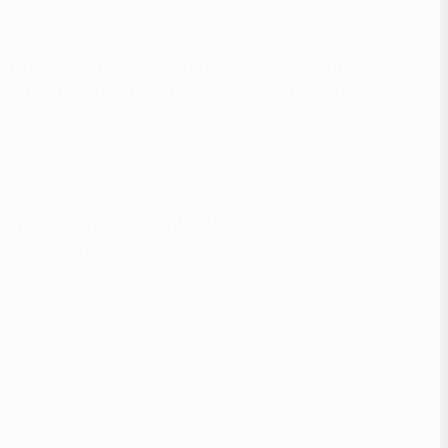
on d’une obligation légale, réglementaire ou éthique.
tir la confidentialité des signalements et la
y Line, notre dispositif d’alerte interne dédié. Ce
 traitement.