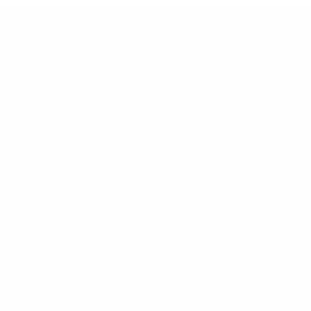
RE 360°
À PROPOS
ACTUALITÉS