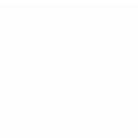
RE 360°
À PROPOS
ACTUALITÉS
otre projet
ndre à vos besoins en recrutement en Suisse romande ? Nos
 adaptée qu’il s’agisse d’un besoin ponctuel en travail tempo
llez soumettre votre candidature sur le formulaire
Candida