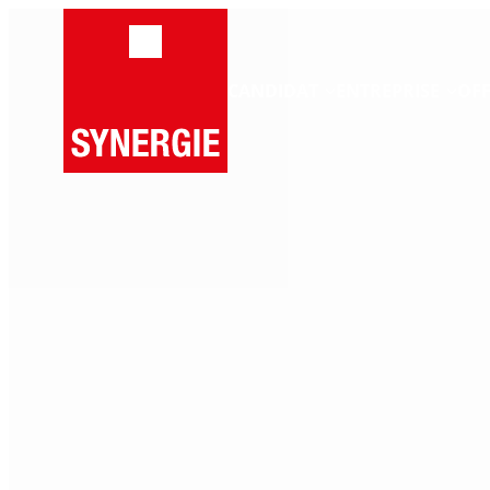
Panneau de gestion des cookies
CANDIDAT
ENTREPRISE
OFF
Parlez-nous de v
Vous recherchez un partenaire RH fiable pour répo
votre situation et vous proposer la solution la plus
Formulaire dédié aux entreprises
: Candidats veui