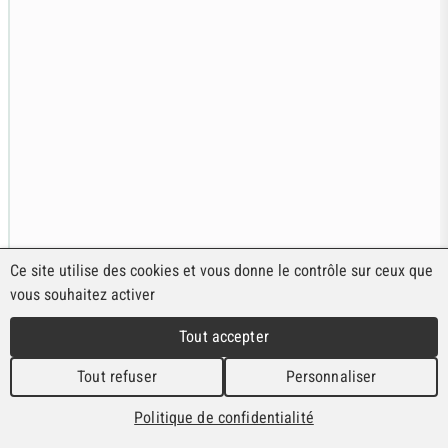
Nos agences
Mentions légales
Conditions générales
Protection des données
Impressum
Suivez-nous
Ce site utilise des cookies et vous donne le contrôle sur ceux que
vous souhaitez activer
Groupe Synergie
Tout accepter
LinkedIn
Tout refuser
Personnaliser
Nos pages Facebook
Politique de confidentialité