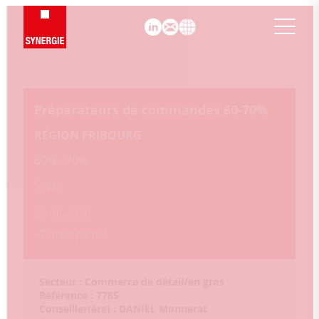
Panneau de gestion des cookies
Préparateurs de commandes 60-70%
RÉGION FRIBOURG
60% - 70%
Sévaz
29.06.2026
- Temps partiel
Secteur : Commerce de détail/en gros
Référence : 7785
Conseiller(ère) :
DANIEL
Monnerat