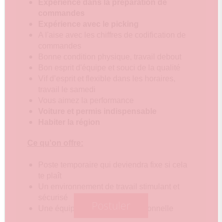
Expérience dans la préparation de
commandes
Expérience avec le picking
A l'aise avec les chiffres de codification de
commandes
Bonne condition physique, travail debout
Bon esprit d'équipe et souci de la qualité
Vif d’esprit et flexible dans les horaires,
travail le samedi
Vous aimez la performance
Voiture et permis indispensable
Habiter la région
Ce qu'on offre:
Poste temporaire qui deviendra fixe si cela
te plaît
Un environnement de travail stimulant et
sécurisé
Postuler
Une équipe motivée et professionnelle